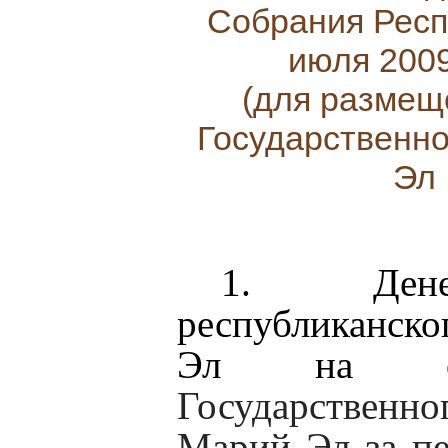
Собрания Респ
июля 2009
(для размещ
Государственн
Эл 
1.
Дене
республиканск
Эл на обес
Государствен
Марий Эл за пе