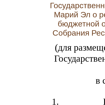
Государственн
Марий Эл о р
бюджетной о
Собрания Рес
(для размещ
Государстве
в 
1.