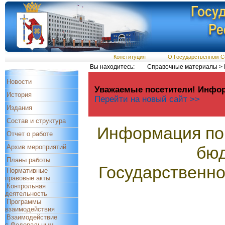
Конституция
О Государственном С
Вы находитесь:
Справочные материалы > 
Новости
Уважаемые посетители! Инфор
История
Перейти на новый сайт >>
Издания
Состав и структура
Информация по 
Отчет о работе
Архив мероприятий
бюд
Планы работы
Государственно
Нормативные
правовые акты
Контрольная
деятельность
Программы
взаимодействия
Взаимодействие
с Федеральным