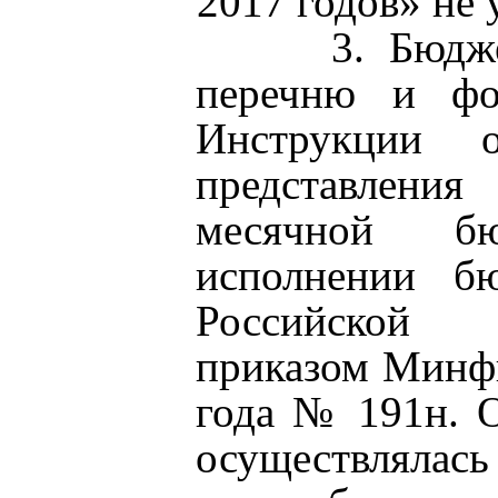
2017 годов» не 
3. Бюджетная
перечню и фо
Инструкции 
представлени
месячной б
исполнении б
Российской 
приказом Минфи
года № 191н. О
осуществлялас