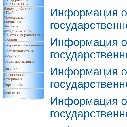
Собранием РФ
Взаимодействие
Информация о 
с ПФО
Молодежный
государственно
парламент
Местное
самоуправление
Работа с обращениями
Информация о 
граждан
Кадровое обеспечение
государственно
Противодействие
коррупции
Открытые данные
Информация о 
Закупки
Справочные
материалы
государственно
Карта сайта
Контакты
Информация о 
государственно