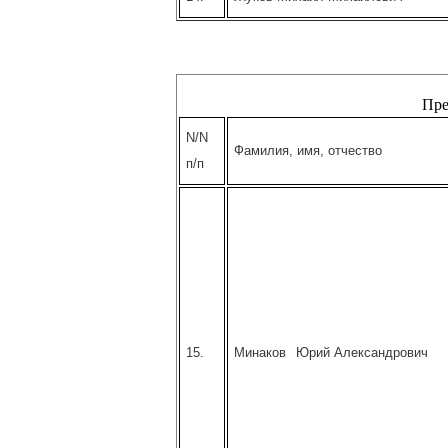
Пре
N/N
Фамилия, имя, отчество
п/п
15.
Минаков
Юрий Александрович