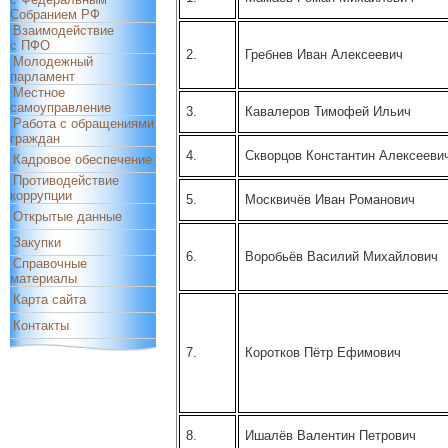
Собранием РФ
Взаимодействие
с ПФО
2.
Гребнев Иван Алексеевич
Молодежный
парламент
Местное
самоуправление
3.
Кавалеров Тимофей Ильич
Работа с обращениями
граждан
4.
Скворцов Константин Алексееви
Кадровое обеспечение
Противодействие
коррупции
5.
Москвичёв Иван Романович
Открытые данные
Закупки
6.
Воробьёв Василий Михайлович
Справочные
материалы
Карта сайта
Контакты
7.
Коротков Пётр Ефимович
8.
Ишалёв Валентин Петрович