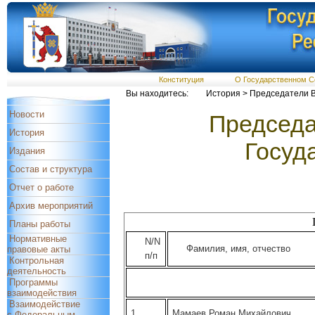
Конституция
О Государственном С
Вы находитесь:
История > Председатели В
Новости
Председа
История
Госуд
Издания
Состав и структура
Отчет о работе
Архив мероприятий
Планы работы
Нормативные
N/N
Фамилия, имя, отчество
правовые акты
п/п
Контрольная
деятельность
Программы
взаимодействия
Взаимодействие
1.
Мамаев Роман Михайлович
с Федеральным