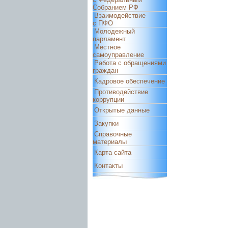
Собранием РФ
Взаимодействие
с ПФО
Молодежный
парламент
Местное
самоуправление
Работа с обращениями
граждан
Кадровое обеспечение
Противодействие
коррупции
Открытые данные
Закупки
Справочные
материалы
Карта сайта
Контакты