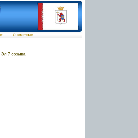
нт
О комитетах
 Эл 7 созыва