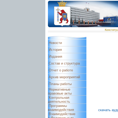
Конститу
Новости
История
Издания
Состав и структура
Отчет о работе
Архив мероприятий
Планы работы
Нормативные
правовые акты
Контрольная
деятельность
Программы
взаимодействия
скачать ауд
Взаимодействие
с Федеральным