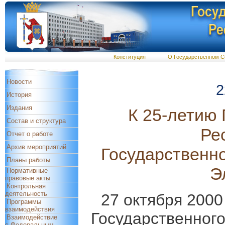
Конституция
О Государственном С
Новости
2
История
Издания
К 25-летию
Состав и структура
Ре
Отчет о работе
Архив мероприятий
Государственн
Планы работы
Э
Нормативные
правовые акты
Контрольная
деятельность
27 октября 2000
Программы
взаимодействия
Государственног
Взаимодействие
с Федеральным