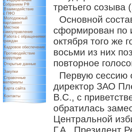
третьего созыва (2
Собранием РФ
Взаимодействие
с ПФО
Основной состав
Молодежный
парламент
Местное
сформирован по 
самоуправление
Работа с обращениями
октября того же г
граждан
Кадровое обеспечение
восьми из них по
Противодействие
коррупции
повторное голосо
Открытые данные
Закупки
Первую сессию 
Справочные
материалы
директор ЗАО Пл
Карта сайта
В.С., с приветст
Контакты
обратилась заме
Центральной изб
Г.А., Президент 