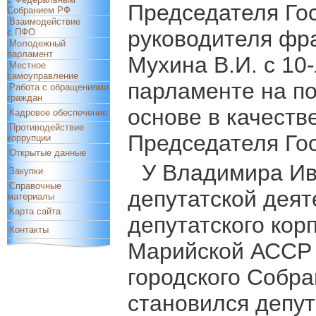
Председателя Го
Собранием РФ
Взаимодействие
руководителя фра
с ПФО
Молодежный
парламент
Мухина В.И. с 10
Местное
самоуправление
парламенте на п
Работа с обращениями
граждан
основе в качеств
Кадровое обеспечение
Противодействие
Председателя Го
коррупции
Открытые данные
У Владимира Ив
Закупки
Справочные
депутатской деят
материалы
Карта сайта
депутатского кор
Контакты
Марийской АССР 
городского Собран
становился депу