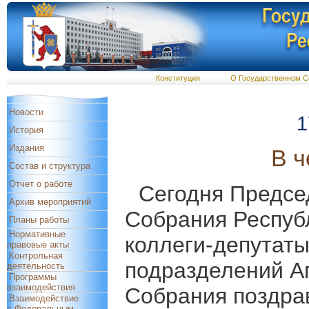
Конституция
О Государственном С
Новости
1
История
Издания
В ч
Состав и структура
Отчет о работе
Сегодня Предсе
Архив мероприятий
Собрания Респуб
Планы работы
Нормативные
коллеги-депутаты
правовые акты
Контрольная
подразделений А
деятельность
Программы
взаимодействия
Собрания поздра
Взаимодействие
с Федеральным