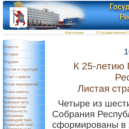
Конституция
О Государственном С
Новости
1
История
Издания
К 25-летию
Состав и структура
Ре
Отчет о работе
Архив мероприятий
Листая стр
Планы работы
Нормативные
Четыре из шест
правовые акты
Контрольная
деятельность
Собрания Респуб
Программы
взаимодействия
сформированы в 
Взаимодействие
с Федеральным