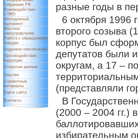
разные годы в пе
Собранием РФ
Взаимодействие
с ПФО
6 октября 1996 
Молодежный
парламент
второго созыва (1
Местное
самоуправление
Работа с обращениями
корпус был сформ
граждан
Кадровое обеспечение
депутатов были 
Противодействие
коррупции
округам, а 17 – 
Открытые данные
территориальным
Закупки
Справочные
(представляли го
материалы
Карта сайта
В Государствен
Контакты
(2000 – 2004 гг.
баллотировавших
избирательным о