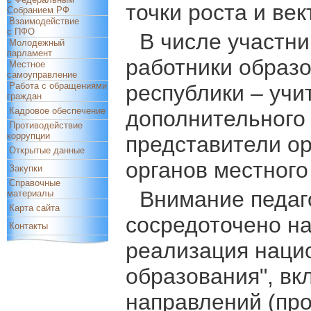
точки роста и век
Собранием РФ
Взаимодействие
с ПФО
В числе участни
Молодежный
парламент
работники образо
Местное
самоуправление
Работа с обращениями
республики – учи
граждан
Кадровое обеспечение
дополнительного 
Противодействие
коррупции
представители ор
Открытые данные
органов местного
Закупки
Справочные
Внимание педаг
материалы
Карта сайта
сосредоточено н
Контакты
реализация нацио
образования", в
направлений (про