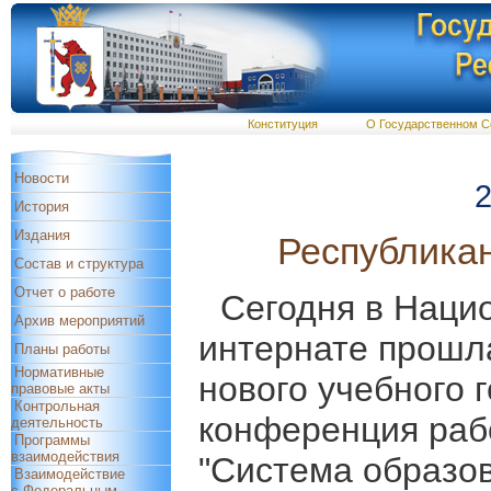
Конституция
О Государственном С
Новости
2
История
Издания
Республика
Состав и структура
Отчет о работе
Сегодня в Наци
Архив мероприятий
интернате прошл
Планы работы
Нормативные
нового учебного 
правовые акты
Контрольная
конференция раб
деятельность
Программы
взаимодействия
"Система образо
Взаимодействие
с Федеральным