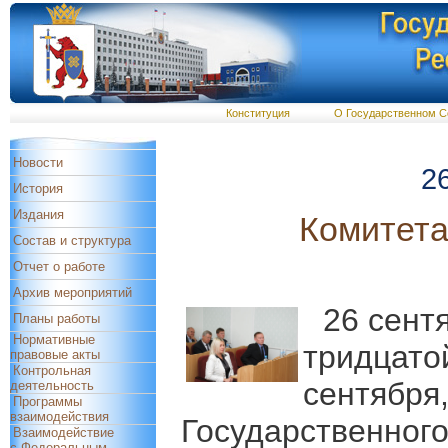
Конституция
О Государственном С
Новости
2
История
Издания
Комитета
Состав и структура
Отчет о работе
Архив мероприятий
26 сент
Планы работы
Нормативные
тридцатой
правовые акты
Контрольная
сентября
деятельность
Программы
взаимодействия
Государственног
Взаимодействие
с Федеральным