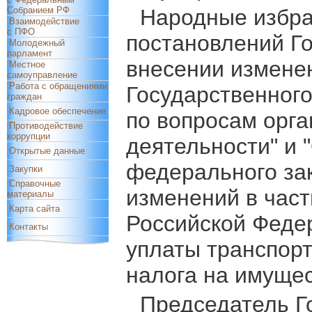
Собранием РФ
Народные избра
Взаимодействие
с ПФО
постановлений Го
Молодежный
парламент
внесении измене
Местное
самоуправление
Работа с обращениями
Государственног
граждан
Кадровое обеспечение
по вопросам орг
Противодействие
коррупции
деятельности" и 
Открытые данные
федерального за
Закупки
Справочные
изменений в част
материалы
Карта сайта
Российской Федер
Контакты
уплаты транспорт
налога на имущес
Председатель Г