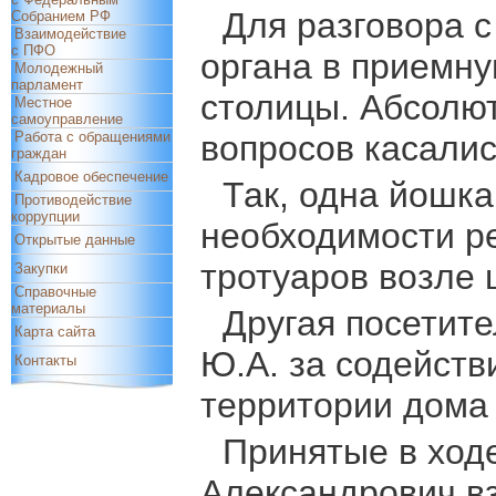
Для разговора с
Собранием РФ
Взаимодействие
с ПФО
органа в приемн
Молодежный
парламент
столицы. Абсолю
Местное
самоуправление
Работа с обращениями
вопросов касалис
граждан
Кадровое обеспечение
Так, одна йошка
Противодействие
коррупции
необходимости р
Открытые данные
тротуаров возле
Закупки
Справочные
материалы
Другая посетит
Карта сайта
Ю.А. за содейств
Контакты
территории дома 
Принятые в ход
Александрович вз