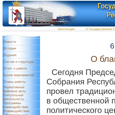
Конституция
О Государственном С
Новости
6
История
Издания
О бла
Состав и структура
Отчет о работе
Сегодня Предсе
Архив мероприятий
Собрания Респуб
Планы работы
Нормативные
провел традицио
правовые акты
Контрольная
в общественной 
деятельность
Программы
взаимодействия
политического це
Взаимодействие
с Федеральным