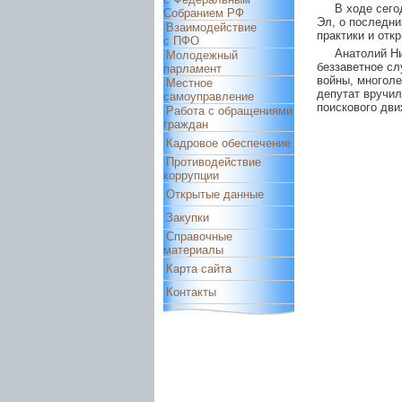
В ходе сего
Собранием РФ
Эл, о последн
Взаимодействие
практики и отк
с ПФО
Анатолий Ни
Молодежный
беззаветное сл
парламент
войны, многоле
Местное
депутат вручил
самоуправление
поискового дви
Работа с обращениями
граждан
Кадровое обеспечение
Противодействие
коррупции
Открытые данные
Закупки
Справочные
материалы
Карта сайта
Контакты