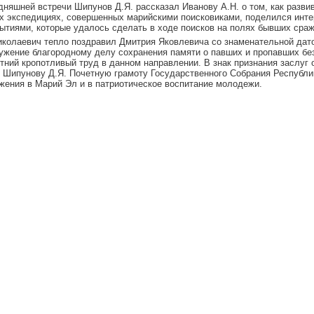
дняшней встречи Шипунов Д.Я. рассказал Иванову А.Н. о том, как разв
их экспедициях, совершенных марийскими поисковиками, поделился инт
рытиями, которые удалось сделать в ходе поисков на полях бывших сраж
колаевич тепло поздравил Дмитрия Яковлевича со знаменательной дато
ужение благородному делу сохранения памяти о павших и пропавших бе
тний кропотливый труд в данном направлении. В знак признания заслуг 
 Шипунову Д.Я. Почетную грамоту Государственного Собрания Республи
жения в Марий Эл и в патриотическое воспитание молодежи.