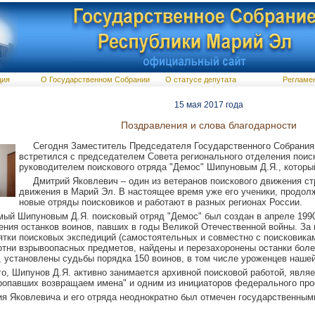
ция
О Государственном Собрании
О статусе депутата
Регламе
15 мая 2017 года
Поздравления и слова благодарности
Сегодня Заместитель Председателя Государственного Собрания
встретился с председателем Совета регионального отделения поис
руководителем поискового отряда "Демос" Шипуновым Д.Я., который
Дмитрий Яковлевич – один из ветеранов поискового движения ст
движения в Марий Эл. В настоящее время уже его ученики, продол
новые отряды поисковиков и работают в разных регионах России.
ый Шипуновым Д.Я. поисковый отряд "Демос" был создан в апреле 1990
ения останков воинов, павших в годы Великой Отечественной войны. З
тки поисковых экспедиций (самостоятельных и совместно с поисковикам
тни взрывоопасных предметов, найдены и перезахоронены останки боле
 установлены судьбы порядка 150 воинов, в том числе уроженцев нашей
о, Шипунов Д.Я. активно занимается архивной поисковой работой, являе
ропавших возвращаем имена" и одним из инициаторов федерального прое
ия Яковлевича и его отряда неоднократно был отмечен государственны