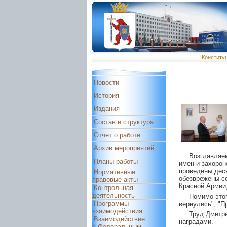
Конститу
Новости
История
Издания
Состав и структура
Отчет о работе
Архив мероприятий
Возглавляем
Планы работы
имен и захорон
проведены деся
Нормативные
обезврежены со
правовые акты
Красной Армии,
Контрольная
деятельность
Помимо этог
Программы
вернулись", "П
взаимодействия
Труд Дмитр
Взаимодействие
наградами.
с Федеральным