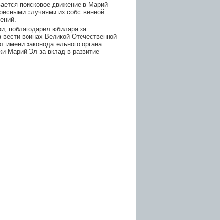
ивается поисковое движение в Марий
ересными случаями из собственной
ений.
й, поблагодарил юбиляра за
з вести воинах Великой Отечественной
от имени законодательного органа
ки Марий Эл за вклад в развитие