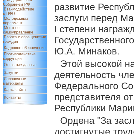
развитие Респуб
Собранием РФ
Взаимодействие
с ПФО
заслуги перед Ма
Молодежный
парламент
I степени награж
Местное
самоуправление
Работа с обращениями
Государственног
граждан
Кадровое обеспечение
Ю.А. Минаков.
Противодействие
коррупции
Этой высокой н
Открытые данные
деятельность чл
Закупки
Справочные
Федерального Со
материалы
Карта сайта
представителя от
Контакты
Республики Мари
Ордена "За засл
достигнутые труд