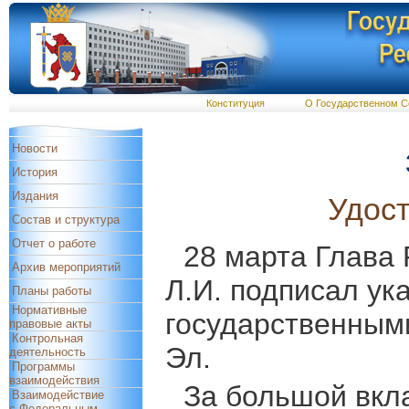
Конституция
О Государственном С
Новости
История
Издания
Удос
Состав и структура
Отчет о работе
28 марта Глава
Архив мероприятий
Л.И. подписал ук
Планы работы
Нормативные
государственным
правовые акты
Контрольная
Эл.
деятельность
Программы
взаимодействия
За большой вкл
Взаимодействие
с Федеральным