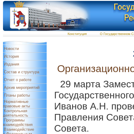
Конституция
О Государственном С
Новости
История
Издания
Организационно
Состав и структура
Отчет о работе
29 марта Замес
Архив мероприятий
Государственног
Планы работы
Нормативные
Иванов А.Н. пров
правовые акты
Контрольная
Правления Совет
деятельность
Программы
взаимодействия
Совета.
Взаимодействие
с Федеральным