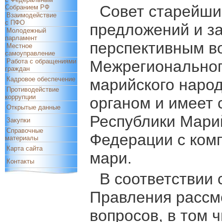
Совет старейши
Собранием РФ
Взаимодействие
с ПФО
предложений и з
Молодежный
парламент
перспективным в
Местное
самоуправление
Работа с обращениями
Межрегиональног
граждан
Кадровое обеспечение
марийского народ
Противодействие
коррупции
органом и имеет 
Открытые данные
Республики Марий
Закупки
Справочные
Федерации с ком
материалы
Карта сайта
мари.
Контакты
В соответствии 
Правления рассм
вопросов, в том 