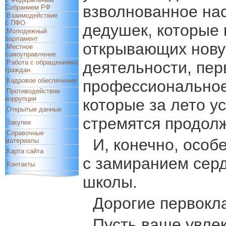
взволнованное нас
Собранием РФ
Взаимодействие
с ПФО
дедушек, которые 
Молодежный
парламент
открывающих нову
Местное
самоуправление
Работа с обращениями
деятельности, пе
граждан
Кадровое обеспечение
профессиональное 
Противодействие
коррупции
которые за лето у
Открытые данные
стремятся продолж
Закупки
Справочные
И, конечно, особ
материалы
Карта сайта
с замиранием сер
Контакты
школы.
Дорогие первокл
Пусть ваше увле