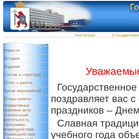
Конституция
О Государствен
Новости
История
Издания
Уважаемые
Состав и структура
Отчет о работе
Государственное
Архив мероприятий
поздравляет вас с
Планы работы
Нормативные
праздников – Днем
правовые акты
Контрольная
деятельность
Славная традици
Программы
взаимодействия
учебного года объ
Взаимодействие
с Федеральным