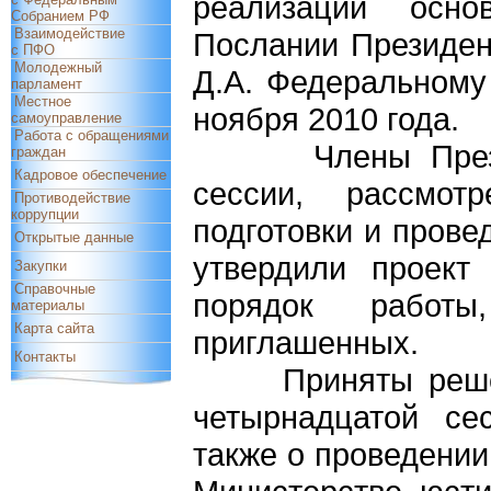
реализации осно
Собранием РФ
Взаимодействие
Послании Президен
с ПФО
Молодежный
Д.А. Федеральному
парламент
Местное
ноября 2010 года.
самоуправление
Работа с обращениями
Члены Президиу
граждан
Кадровое обеспечение
сессии, рассмот
Противодействие
коррупции
подготовки и прове
Открытые данные
утвердили проект
Закупки
Справочные
порядок работы
материалы
Карта сайта
приглашенных.
Контакты
Приняты решения
четырнадцатой се
также о проведении