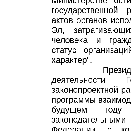
Министерстве юст
государственной 
актов органов исп
Эл, затрагивающ
человека и гражд
статус организац
характер".
Президиумом
деятельности Г
законопроектной ра
программы взаимод
будущем году
законодательным
Федерации, с ко