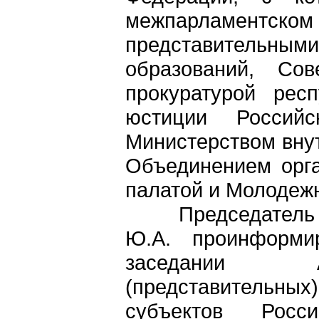
межпарламен
представитель
образований, Сов
прокуратурой рес
юстиции Россий
Министерством вну
Объединением орг
палатой и Молодеж
Председатель Го
Ю.А. проинформи
заседании Ас
(представительны
субъектов Росс