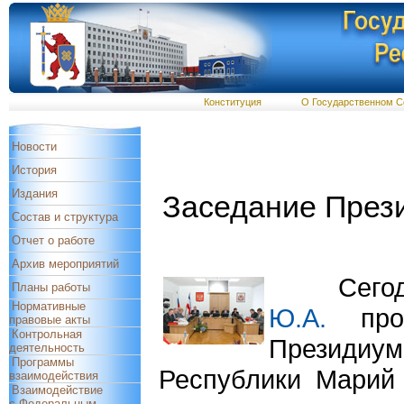
Конституция
О Государственном С
Новости
История
Издания
Заседание През
Состав и структура
Отчет о работе
Архив мероприятий
Сегодня 
Планы работы
Нормативные
Ю.А.
прош
правовые акты
Контрольная
Президиу
деятельность
Программы
Республики Марий
взаимодействия
Взаимодействие
с Федеральным