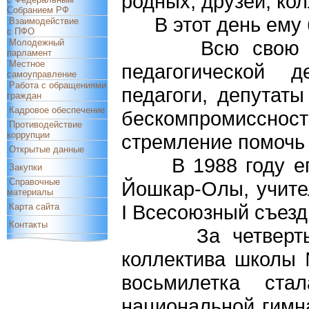
родных, друзей, кол
Собранием РФ
В этот день ему б
Взаимодействие
с ПФО
Всю свою жизнь
Молодежный
парламент
Местное
педагогической 
самоуправление
Работа с обращениями
педагоги, депутат
граждан
Кадровое обеспечение
бескомпромисснос
Противодействие
коррупции
стремление помочь 
Открытые данные
В 1988 году его,
Закупки
Справочные
Йошкар-Олы, учите
материалы
I Всесоюзный съезд
Карта сайта
Контакты
За четверть век
коллектива школы
восьмилетка ст
национальной гимн