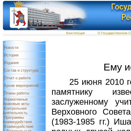
Конституция
О Государственном С
Новости
История
Издания
Ему и
Состав и структура
Отчет о работе
25 июня 2010 год
Архив мероприятий
памятнику изве
Планы работы
заслуженному уч
Нормативные
правовые акты
Контрольная
Верховного Совет
деятельность
Программы
(1983-1985 гг.) И
взаимодействия
Взаимодействие
с Федеральным