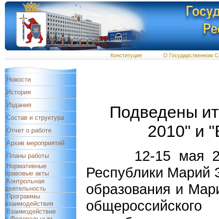
Конституция
О Государственном С
Новости
История
Издания
Подведены ито
Состав и структура
2010" и 
Отчет о работе
Архив мероприятий
12-15 мая 2010 
Планы работы
Нормативные
Республики Марий 
правовые акты
Контрольная
образования и Мар
деятельность
Программы
общероссийского
взаимодействия
Взаимодействие
с Федеральным