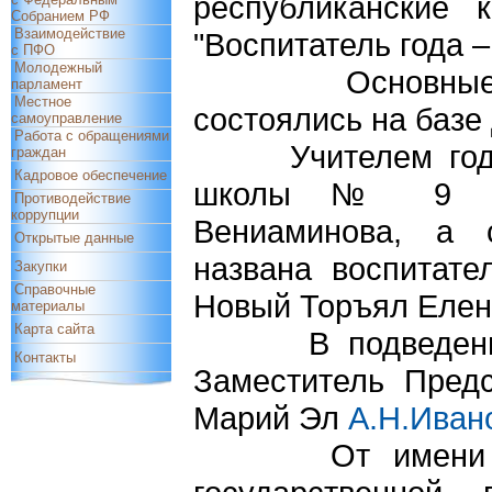
республиканские 
Собранием РФ
Взаимодействие
"Воспитатель года –
с ПФО
Молодежный
Основные меро
парламент
Местное
состоялись на базе
самоуправление
Работа с обращениями
Учителем года с
граждан
Кадровое обеспечение
школы № 9 гор
Противодействие
коррупции
Вениаминова, а 
Открытые данные
названа воспитат
Закупки
Справочные
Новый Торъял Елен
материалы
Карта сайта
В подведении ит
Контакты
Заместитель Предс
Марий Эл
А.Н.Иван
От имени депут