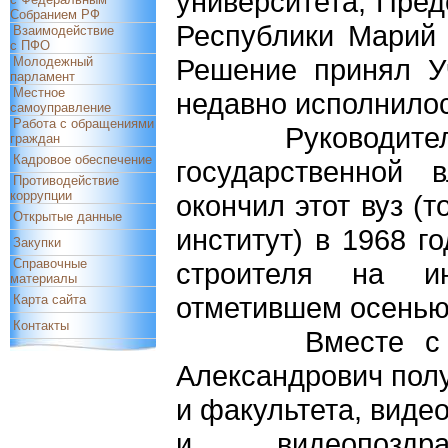
университета, Пре
Собранием РФ
Республики Марий
Взаимодействие
с ПФО
Решение принял Уч
Молодежный
парламент
Местное
недавно исполнилос
самоуправление
Работа с обращениями
Руководитель вы
граждан
Кадровое обеспечение
государственной 
Противодействие
коррупции
окончил этот вуз (
Открытые данные
институт) в 1968 г
Закупки
Справочные
строителя на инж
материалы
отметившем осенью 
Карта сайта
Контакты
Вместе с офиц
Александрович пол
и факультета, вид
и видеопоздра