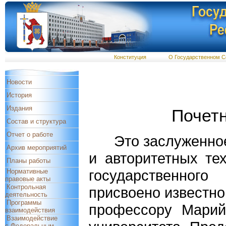
Конституция
О Государственном С
Новости
История
Издания
Почет
Состав и структура
Отчет о работе
Это заслуженное з
Архив мероприятий
и авторитетных те
Планы работы
государственного
Нормативные
правовые акты
Контрольная
присвоено известно
деятельность
Программы
профессору Марийс
взаимодействия
Взаимодействие
с Федеральным