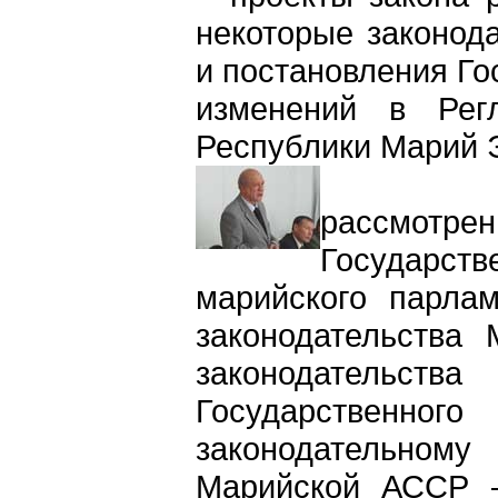
некоторые законод
и постановления Го
изменений в Регл
Республики Марий Э
Провед
рассмотрен
Государств
марийского парла
законодательства
законодательс
Государственно
законодательном
Марийской АССР –