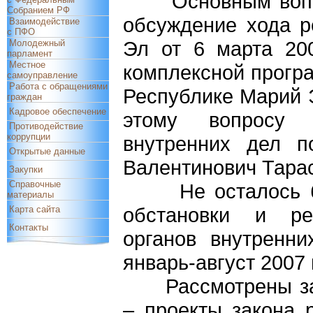
Основным вопрос
Собранием РФ
обсуждение хода р
Взаимодействие
с ПФО
Эл от 6 марта 20
Молодежный
парламент
Местное
комплексной прогр
самоуправление
Работа с обращениями
Республике Марий Э
граждан
Кадровое обеспечение
этому вопросу 
Противодействие
коррупции
внутренних дел 
Открытые данные
Валентинович Тара
Закупки
Справочные
Не осталось без
материалы
обстановки и ре
Карта сайта
Контакты
органов внутренн
январь-август 2007 
Рассмотрены зако
– проекты закона 