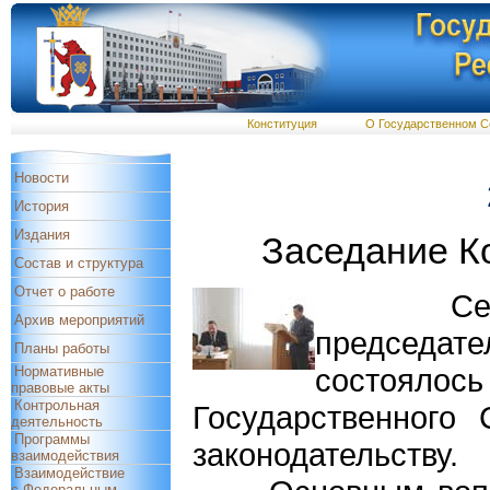
Конституция
О Государственном С
Новости
История
Издания
Заседание К
Состав и структура
Отчет о работе
Сегодня,
Архив мероприятий
председат
Планы работы
состо
Нормативные
правовые акты
Контрольная
Государственного
деятельность
Программы
законодательству.
взаимодействия
Взаимодействие
с Федеральным