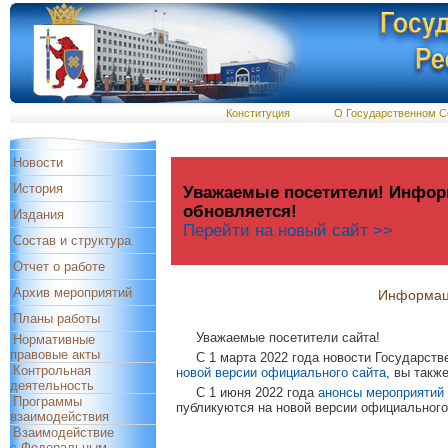
Конституция
О Государственном С
Новости
История
Уважаемые посетители! Информ
обновляется!
Издания
Перейти на новый сайт >>
Состав и структура
Отчет о работе
Архив мероприятий
Информац
Планы работы
Уважаемые посетители сайта!
Нормативные
правовые акты
C 1 марта 2022 года новости Государст
Контрольная
новой версии официального сайта
, вы такж
деятельность
C 1 июня 2022 года
анонсы мероприятий
Программы
публикуются на новой версии официального
взаимодействия
Взаимодействие
с Федеральным