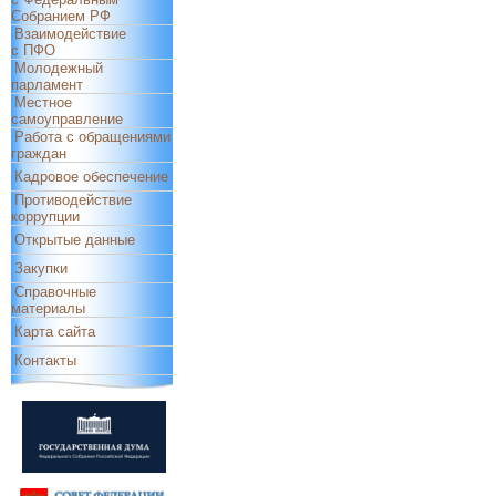
Собранием РФ
Взаимодействие
с ПФО
Молодежный
парламент
Местное
самоуправление
Работа с обращениями
граждан
Кадровое обеспечение
Противодействие
коррупции
Открытые данные
Закупки
Справочные
материалы
Карта сайта
Контакты