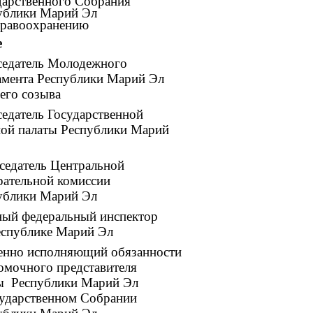
дарственного Собрания
ублики Марий Эл
дравоохранению
е
седатель Молодежного
амента Республики Марий Эл
его созыва
седатель Государственной
ной палаты Республики Марий
седатель Центральной
рательной комиссии
ублики Марий Эл
ный федеральный инспектор
еспублике Марий Эл
енно исполняющий обязанности
омочного представителя
ы Республики Марий Эл
сударственном Собрании