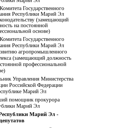
ублики Марий Эл
 Комитета Государственного
ания Республики Марий Эл
аконодательству (замещающий
ность на постоянной
ессиональной основе)
 Комитета Государственного
ания Республики Марий Эл
азвитию агропромышленного
лекса (замещающий должность
остоянной профессиональной
ве)
льник Управления Министерства
ции Российской Федерации
еспублике Марий Эл
ший помощник прокурора
ублики Марий Эл
Республики Марий Эл -
депутатов