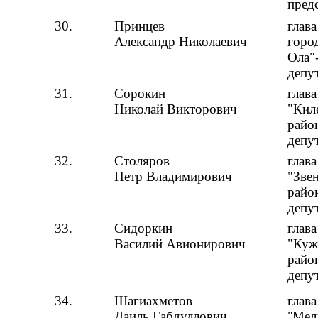
пред
30.
Принцев
глав
Александр Николаевич
горо
Ола"
депу
31.
Сорокин
глав
Николай Викторович
"Кил
райо
депу
32.
Столяров
глав
Петр Владимирович
"Зве
район
депу
33.
Сидоркин
глав
Василий Авионирович
"Куж
райо
депу
34.
Шагиахметов
глав
Даиль Габдуллович
"Мед