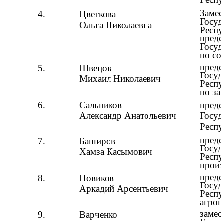
Заме
4.
Цветкова
Госу
Ольга Николаевна
Респ
пред
Госу
по с
пред
5.
Швецов
Госу
Михаил Николаевич
Респ
по за
6.
Сальников
пред
Александр Анатольевич
Госу
Респ
пред
7.
Баширов
Госу
Хамза Касымович
Респ
прои
пред
8.
Новиков
Госу
Аркадий Арсентьевич
Респ
агро
заме
9.
Варченко