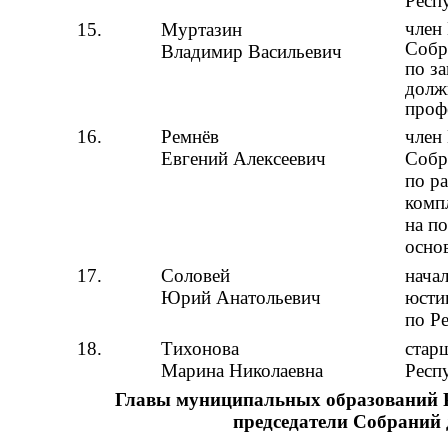
Респ
член
15.
Муртазин
Собр
Владимир Васильевич
по з
долж
проф
16.
Ремнёв
член
Евгений Алексеевич
Собр
по р
комп
на п
осно
17.
Соловей
нача
Юрий Анатольевич
юсти
по Р
18.
Тихонова
стар
Марина Николаевна
Респ
Главы муниципальных образований 
председатели Собраний 