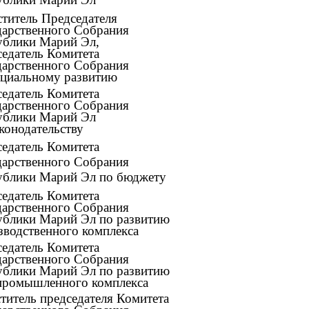
ститель Председателя
дарственного Собрания
ублики Марий Эл,
седатель Комитета
дарственного Собрания
оциальному развитию
седатель Комитета
дарственного Собрания
ублики Марий Эл
конодательству
седатель Комитета
дарственного Собрания
ублики Марий Эл по бюджету
седатель Комитета
дарственного Собрания
ублики Марий Эл по развитию
зводственного комплекса
седатель Комитета
дарственного Собрания
ублики Марий Эл по развитию
промышленного комплекса
ститель председателя Комитета