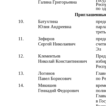
Госу
Галина Григорьевна
Респ
по з
Приглашенны
10.
Батухтина
пред
Юлия Андреевна
парл
треть
11.
Зефиров
пред
Сергей Николаевич
счет
Эл
12.
Клементьев
Пред
Николай Константинович
изби
Респ
13.
Логинов
Глав
Павел Борисович
по Р
14.
Мякишев
врем
Геннадий Федорович
полн
Глав
в Го