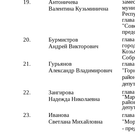
замес
19.
Антоничева
муни
Валентина Кузьминична
Респ
глав
"Сов
пред
глав
20.
Бурмистров
горо
Андрей Викторович
Козь
Собр
21.
Гурьянов
глав
Александр Владимирович
"Гор
район
депут
глав
22.
Зангирова
"Мар
Надежда Николаевна
райо
депу
23.
Иванова
глав
Светлана Михайловна
"Мор
- пр