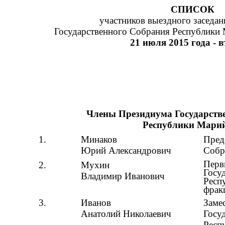
СПИСОК
участников выездного заседа
Государственного Собрания Республики 
21 июля 2015 года - 
Члены Президиума Государств
Республики Мари
1.
Минаков
Пред
Юрий Александрович
Собр
Перв
2.
Мухин
Госу
Владимир Иванович
Респ
фра
3.
Иванов
Заме
Анатолий Николаевич
Госу
Респ