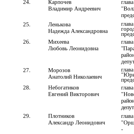
24.
Карпочев
глав
Владимир Андреевич
"Вол
пред
глав
25.
Ленькова
горо
Надежда Александровна
пред
26.
Михеева
глав
Любовь Леонидовна
"Пар
район
депу
глав
27.
Морозов
"Юри
Анатолий Николаевич
пред
28.
Небогатиков
глав
Евгений Викторович
"Нов
район
депут
29.
Плотников
глав
Александр Леонидович
"Орш
-