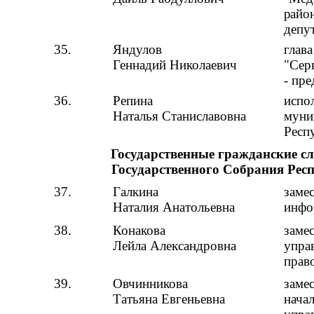
район
депу
35.
Яндулов
глав
Геннадий Николаевич
"Сер
- пр
36.
Репина
испо
Наталья Станиславовна
муни
Респ
Государственные гражданские 
Государственного Собрания Ре
37.
Галкина
замес
Наталия Анатольевна
инфо
38.
Конакова
заме
Лейла Александровна
управ
прав
39.
Овчинникова
заме
Татьяна Евгеньевна
нача