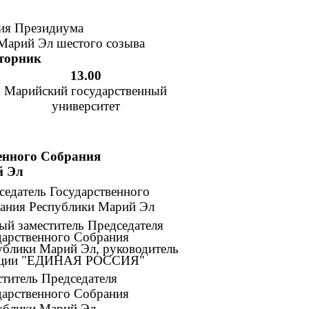
ния Президиума
Марий Эл шестого созыва
вторник
13.00
Марийский государственный
университет
енного Собрания
й Эл
седатель Государственного
ания Республики Марий Эл
ый заместитель Председателя
дарственного Собрания
ублики Марий Эл, руководитель
кции "ЕДИНАЯ РОССИЯ"
ститель Председателя
дарственного Собрания
ублики Марий Эл