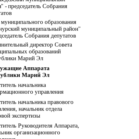
" -
председатель Собрания
татов
а муниципального образования
нурский муниципальный район"
едседатель Собрания депутатов
лнительный директор Совета
ципальных образований
ублики Марий Эл
служащие Аппарата
спублики Марий Эл
титель начальника
рмационного управления
ститель начальника правового
ления, начальник отдела
овой экспертизы
ститель Руководителя Аппарата,
льник организационного