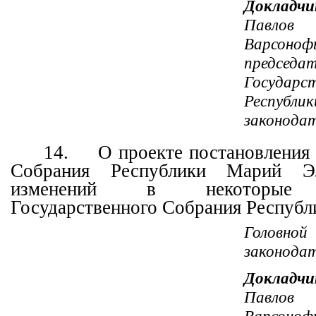
Докладчи
Павло
Варсонофь
председа
Государс
Республ
законода
14.
О проекте постановления
Собрания Республики Марий Э
изменений в некоторые п
Государственного Собрания Республ
Головн
законода
Докладчи
Павло