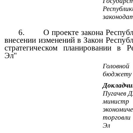
Государс
Республ
законода
6.
О проекте закона Респуб
внесении изменений в Закон Респуб
стратегическом планировании в Р
Эл"
Головн
бюджету
Докладчи
Пугачев 
министр
экономич
торговли
Эл