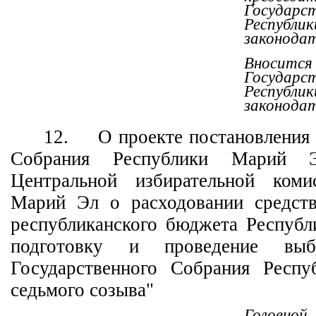
Государс
Республ
законода
Вносится
Государс
Республ
законода
12.
О проекте постановления
Собрания Республики Марий 
Центральной избирательной коми
Марий Эл о расходовании средств
республиканского бюджета Респуб
подготовку и проведение выб
Государственного Собрания Респ
седьмого созыва"
Головн