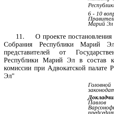
Республик
6 - 10 во
Правител
Марий Эл
11.
О проекте постановления
Собрания Республики Марий Э
представителей от Государстве
Республики Марий Эл в состав к
комиссии при Адвокатской палате 
Эл"
Головн
законода
Докладчи
Павло
Варсонофь
председа