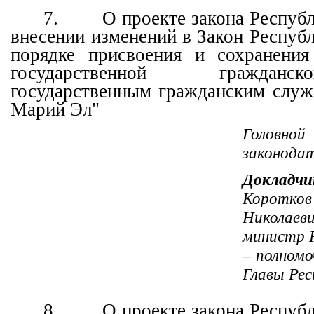
7.
О проекте закона Респуб
внесении изменений в Закон Респуб
порядке присвоения и сохранения
государственной гражда
государственным гражданским слу
Марий Эл"
Головн
законода
Докладчи
Корот
Николаеви
министр 
– полном
Главы Рес
8.
О проекте закона Респуб