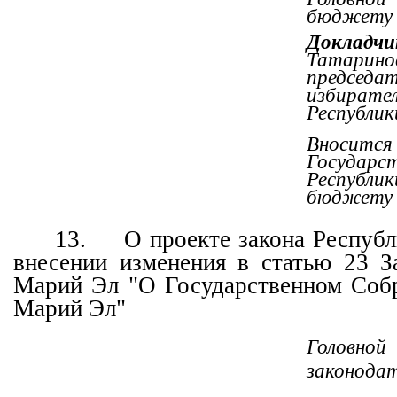
бюджету
Докладчи
Татаринов
председ
избират
Республик
Вносится
Государс
Республ
бюджету
13.
О проекте закона Респуб
внесении изменения в статью 23 З
Марий Эл "О Государственном Соб
Марий Эл"
Головн
законода