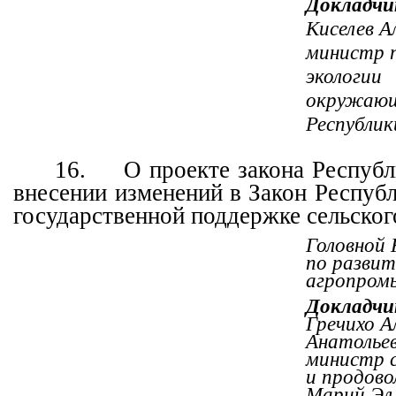
Докладчи
Киселев А
министр п
эколо
окружающ
Республик
16.
О проекте закона Респуб
внесении изменений в Закон Респуб
государственной поддержке сельског
Головной
по разви
агропром
Докладчи
Гречихо А
Анатольев
министр с
и продово
Марий Эл