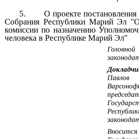
5.
О проекте постановления
Собрания Республики Марий Эл "О
комиссии по назначению Уполномоч
человека в Республике Марий Эл"
Головн
законода
Докладчи
Павло
Варсонофь
председа
Государс
Республ
законода
Вносится