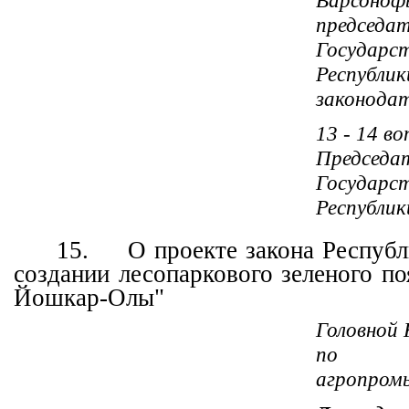
Варсонофь
председа
Государс
Республ
законода
13 - 14 в
Председа
Государс
Республик
15.
О проекте закона Респуб
создании лесопаркового зеленого по
Йошкар-Олы"
Головной
по 
агропром